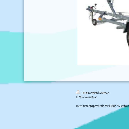
Druckversion
|
Sitemap
© MS-PowerBoat
Diese Homepage wurde mit
IONOS MyWebsit